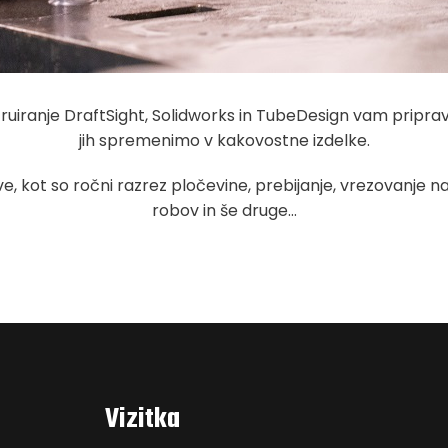
ranje DraftSight, Solidworks in TubeDesign vam pripravi
jih spremenimo v kakovostne izdelke.
, kot so ročni razrez pločevine, prebijanje, vrezovanje n
robov in še druge…
Vizitka