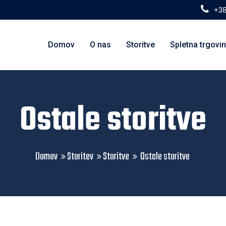
+38
Domov
O nas
Storitve
Spletna trgovi
Ostale storitve
Domov
Storitev
Storitve
Ostale storitve